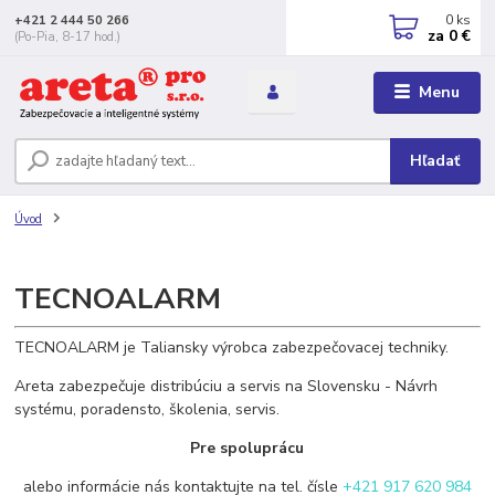
0
ks
+421 2 444 50 266
za
0 €
(Po-Pia, 8-17 hod.)
Menu
Hľadať
Úvod
TECNOALARM
TECNOALARM je Taliansky výrobca zabezpečovacej techniky.
Areta zabezpečuje distribúciu a servis na Slovensku - Návrh
systému, poradensto, školenia, servis.
Pre spoluprácu
alebo informácie nás kontaktujte na tel. čísle
+421 917 620 984