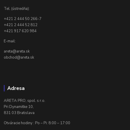
Tel. (ústredňa):
+421 2 444 50 266-7
+421 2 444 52 812
+421 917 620 984
E-mail:
areta@areta.sk
obchod@areta.sk
Adresa
ARETA PRO, spol. s r.o.
Pri Dynamitke 10,
831 03 Bratislava
Otváracie hodiny : Po – Pi: 8:00 – 17:00