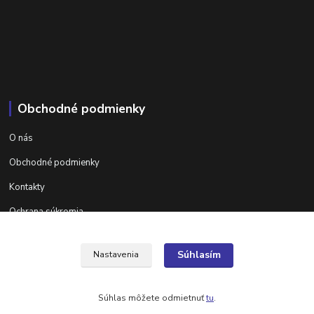
Obchodné podmienky
O nás
Obchodné podmienky
Kontakty
Ochrana súkromia
Ďalšie informácie na areta.sk
Súhlasím
Nastavenia
Súhlas môžete odmietnuť
tu
.
Vytvorené na
Eshop-rychlo.sk