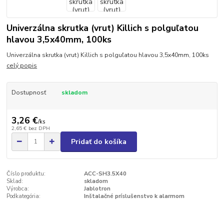
Univerzálna skrutka (vrut) Killich s polguľatou
hlavou 3,5x40mm, 100ks
Univerzálna skrutka (vrut) Killich s polguľatou hlavou 3,5x40mm, 100ks
celý popis
Dostupnosť
skladom
3,26 €
/
ks
2,65 €
bez DPH
Pridať do košíka
Číslo produktu:
ACC-SH3.5X40
Sklad:
skladom
Výrobca:
Jablotron
Podkategória:
Inštalačné príslušenstvo k alarmom