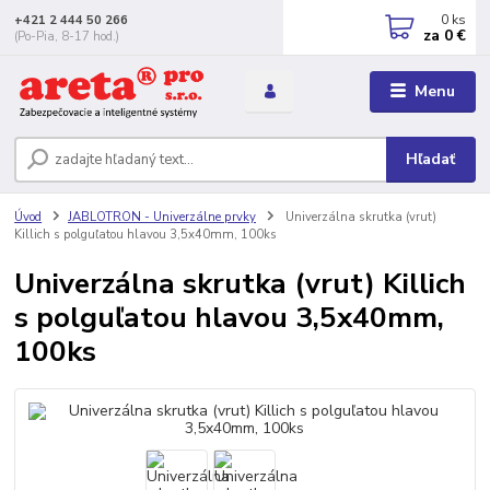
0
ks
+421 2 444 50 266
za
0 €
(Po-Pia, 8-17 hod.)
Menu
Hľadať
Úvod
JABLOTRON - Univerzálne prvky
Univerzálna skrutka (vrut)
Killich s polguľatou hlavou 3,5x40mm, 100ks
Univerzálna skrutka (vrut) Killich
s polguľatou hlavou 3,5x40mm,
100ks