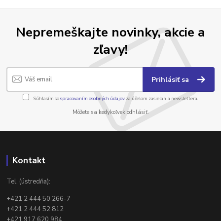
Nepremeškajte novinky, akcie a
zľavy!
Prihlásiť sa
Súhlasím so
spracovaním osobných údajov
za účelom zasielania newslettera.
Môžete sa kedykoľvek odhlásiť.
Kontakt
Tel. (ústredňa):
+421 2 444 50 266-7
+421 2 444 52 812
+421 917 620 984