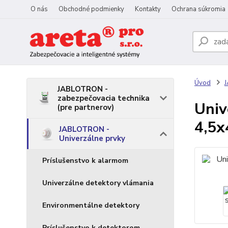
O nás
Obchodné podmienky
Kontakty
Ochrana súkromia
Úvod
J
JABLOTRON -
zabezpečovacia technika
Univ
(pre partnerov)
4,5
JABLOTRON -
Univerzálne prvky
Príslušenstvo k alarmom
Univerzálne detektory vlámania
Environmentálne detektory
Príslušenstvo k detektorom