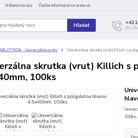
Vrátenie tovaru
Ďalšie informácie na areta.sk
+421
Hľadať
(Po-Pi
ABLOTRON - Univerzálne prvky
Univerzálna skrutka (vrut) Killich s p
erzálna skrutka (vrut) Killich s
x40mm, 100ks
Univ
hlav
Univer
100ks
Dos