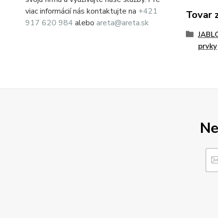
viac informácií nás kontaktujte na
+421
Tovar 
917 620 984
alebo
areta@areta.sk
JABL
prvky
Ne