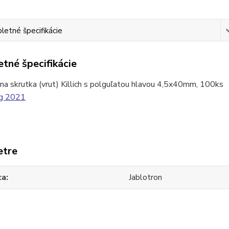
etné špecifikácie
tné špecifikácie
na skrutka (vrut) Killich s polguľatou hlavou 4,5x40mm, 100ks
etre
ca
Jablotron