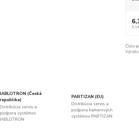
6,
5,14
Číslo p
Výrobc
JABLOTRON (Česká
PARTIZAN (EU)
republika)
Distribúcia servis a
Distribúcia servis a
podpora kamerových
podpora systémov
systémov PARTIZAN
JABLOTRON