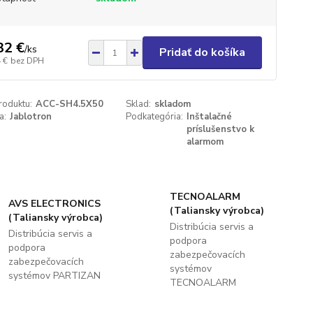
32 €
/
ks
Pridať do košíka
 €
bez DPH
roduktu:
ACC-SH4.5X50
Sklad:
skladom
a:
Jablotron
Podkategória:
Inštalačné
príslušenstvo k
alarmom
TECNOALARM
AVS ELECTRONICS
(Taliansky výrobca)
(Taliansky výrobca)
Distribúcia servis a
Distribúcia servis a
podpora
podpora
zabezpečovacích
zabezpečovacích
systémov
systémov PARTIZAN
TECNOALARM