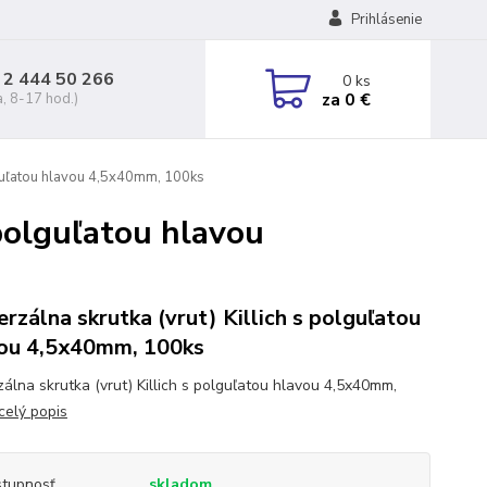
Prihlásenie
 2 444 50 266
0
ks
za
0 €
a, 8-17 hod.)
olguľatou hlavou 4,5x40mm, 100ks
 polguľatou hlavou
erzálna skrutka (vrut) Killich s polguľatou
ou 4,5x40mm, 100ks
zálna skrutka (vrut) Killich s polguľatou hlavou 4,5x40mm,
celý popis
tupnosť
skladom