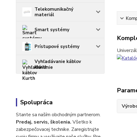
Telekomunikačný
materiál
Kompl
Smart systémy
Komple
Prístupové systémy
Univerzál
Vyhľadávanie káblov
Kurth
Param
Spolupráca
Výrob
Stante sa naším obchodným partnerom.
Predaj, servis, školenia.
Všetko k
zabezpečovacej technike. Zaregistrujte
svoju firmu a využívajte naše služby. Pre