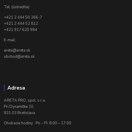
Tel. (ústredňa):
+421 2 444 50 266-7
+421 2 444 52 812
+421 917 620 984
E-mail:
areta@areta.sk
obchod@areta.sk
Adresa
ARETA PRO, spol. s r.o.
Pri Dynamitke 10,
831 03 Bratislava
Otváracie hodiny : Po – Pi: 8:00 – 17:00