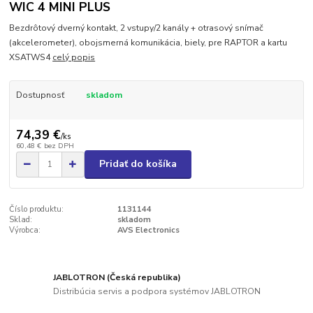
WIC 4 MINI PLUS
Bezdrôtový dverný kontakt, 2 vstupy/2 kanály + otrasový snímač
(akcelerometer), obojsmerná komunikácia, biely, pre RAPTOR a kartu
XSATWS4
celý popis
Dostupnosť
skladom
74,39 €
/
ks
60,48 €
bez DPH
Pridať do košíka
Číslo produktu:
1131144
Sklad:
skladom
Výrobca:
AVS Electronics
JABLOTRON (Česká republika)
Distribúcia servis a podpora systémov JABLOTRON