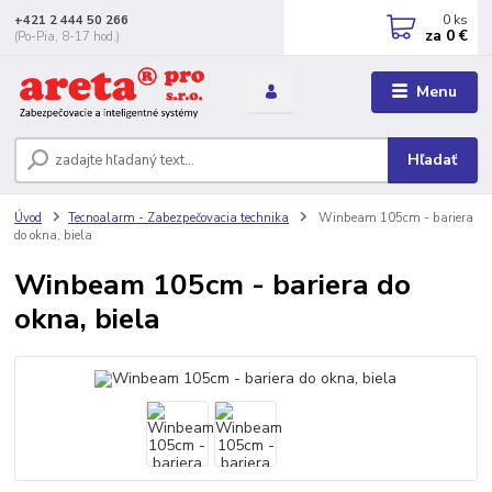
0
ks
+421 2 444 50 266
za
0 €
(Po-Pia, 8-17 hod.)
Menu
Hľadať
Úvod
Tecnoalarm - Zabezpečovacia technika
Winbeam 105cm - bariera
do okna, biela
Winbeam 105cm - bariera do
okna, biela