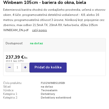
Winbeam 105cm - bariera do okna, biela
Externierová bariéra vhodná do vonkajšieho prostredia, určená o otvorov
okien, 4 lúče, programovateľná detekčná vzdialenosť - 4,8, alebo 16
metrov, programovateľná citlivosť 3 úrovne, hliníkový kryt, pripojenie cez
zbernicu, max odber 21,5mA TX, 20mA RX, farba biela, dĺžka 105cm
WINBEAM_EN.pdf
celý popis
Dostupnosť
na dotaz
237,39 €
/
ks
193 €
bez DPH
Pridať do košíka
Číslo produktu:
F102WINBS105BI
Sklad:
na dotaz
Výrobca:
Tecnoalarm
Kategória 1:
Detektory
Kategória 2:
Detektory exteriérové