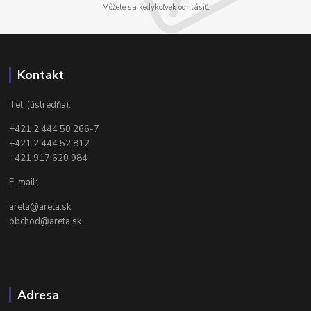
Môžete sa kedykoľvek odhlásiť.
Kontakt
Tel. (ústredňa):
+421 2 444 50 266-7
+421 2 444 52 812
+421 917 620 984
E-mail:
areta@areta.sk
obchod@areta.sk
Adresa