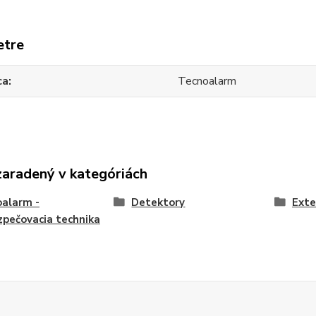
etre
ca
Tecnoalarm
zaradený v kategóriách
alarm -
Detektory
Exte
pečovacia technika