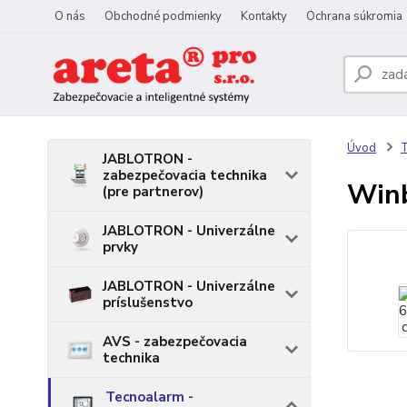
O nás
Obchodné podmienky
Kontakty
Ochrana súkromia
Úvod
T
JABLOTRON -
zabezpečovacia technika
Winb
(pre partnerov)
JABLOTRON - Univerzálne
prvky
JABLOTRON - Univerzálne
príslušenstvo
AVS - zabezpečovacia
technika
Tecnoalarm -