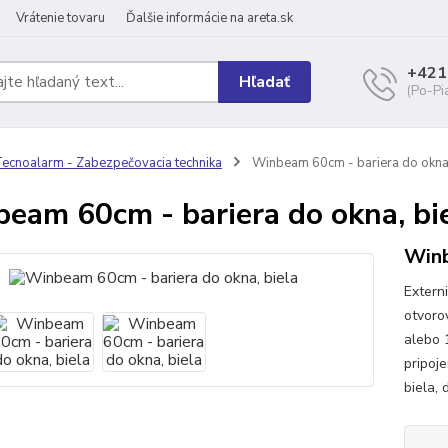
Vrátenie tovaru
Ďalšie informácie na areta.sk
+421
Hľadať
(Po-Pi
ecnoalarm - Zabezpečovacia technika
Winbeam 60cm - bariera do okna,
eam 60cm - bariera do okna, bi
Winb
Extern
otvoro
alebo 1
pripoj
biela