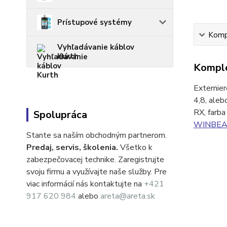
Prístupové systémy
Kompl
Vyhľadávanie káblov
Kurth
Komple
Externier
4,8, aleb
RX, farba
Spolupráca
WINBEA
Stante sa naším obchodným partnerom.
Predaj, servis, školenia.
Všetko k
zabezpečovacej technike. Zaregistrujte
svoju firmu a využívajte naše služby. Pre
viac informácií nás kontaktujte na
+421
917 620 984
alebo
areta@areta.sk