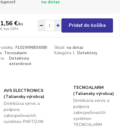
tupnosť
na dotaz
1,56 €
/
ks
Pridať do košíka
 €
bez DPH
roduktu:
F102WINBS60BI
Sklad:
na dotaz
a:
Tecnoalarm
Kategória 1:
Detektory
ria
Detektory
exteriérové
TECNOALARM
AVS ELECTRONICS
(Taliansky výrobca)
(Taliansky výrobca)
Distribúcia servis a
Distribúcia servis a
podpora
podpora
zabezpečovacích
zabezpečovacích
systémov
systémov PARTIZAN
TECNOALARM