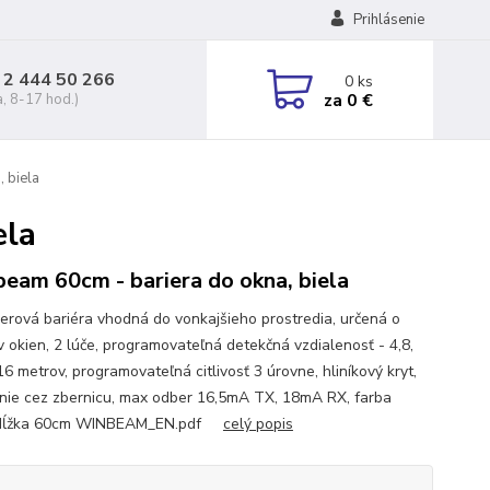
Prihlásenie
 2 444 50 266
0
ks
za
0 €
a, 8-17 hod.)
 biela
ela
eam 60cm - bariera do okna, biela
ierová bariéra vhodná do vonkajšieho prostredia, určená o
v okien, 2 lúče, programovateľná detekčná vzdialenosť - 4,8,
6 metrov, programovateľná citlivosť 3 úrovne, hliníkový kryt,
enie cez zbernicu, max odber 16,5mA TX, 18mA RX, farba
, dĺžka 60cm WINBEAM_EN.pdf
celý popis