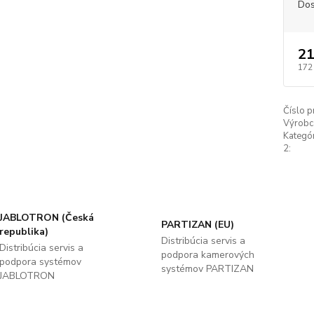
Dos
21
172
Číslo p
Výrobc
Kategó
2:
JABLOTRON (Česká
PARTIZAN (EU)
republika)
Distribúcia servis a
Distribúcia servis a
podpora kamerových
podpora systémov
systémov PARTIZAN
JABLOTRON