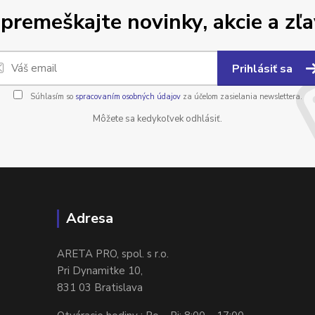
premeškajte novinky, akcie a zľa
Prihlásiť sa
Súhlasím so
spracovaním osobných údajov
za účelom zasielania newslettera.
Môžete sa kedykoľvek odhlásiť.
Adresa
ARETA PRO, spol. s r.o.
Pri Dynamitke 10,
831 03 Bratislava