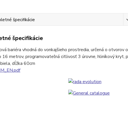
etné špecifikácie
tné špecifikácie
ová bariéra vhodná do vonkajšieho prostredia, určená o otvorov 
o 16 metrov, programovateľná citlivosť 3 úrovne, hliníkový kryt
 biela, dĺžka 60cm
M_EN.pdf