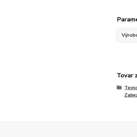
Param
Výrob
Tovar 
Tecno
Zabez