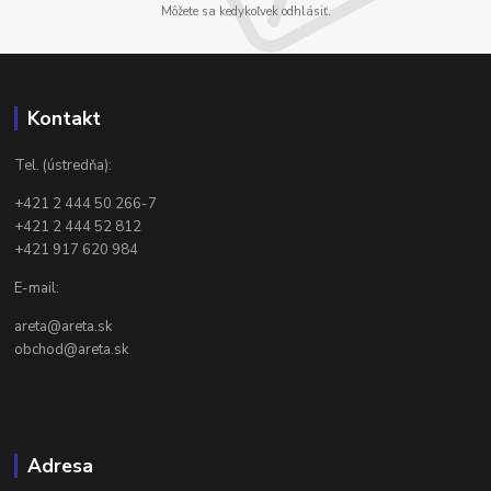
Môžete sa kedykoľvek odhlásiť.
Kontakt
Tel. (ústredňa):
+421 2 444 50 266-7
+421 2 444 52 812
+421 917 620 984
E-mail:
areta@areta.sk
obchod@areta.sk
Adresa