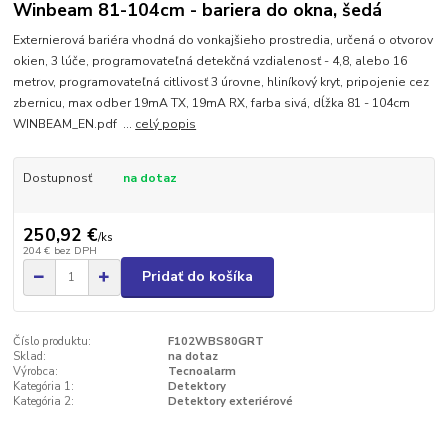
Winbeam 81-104cm - bariera do okna, šedá
Externierová bariéra vhodná do vonkajšieho prostredia, určená o otvorov
okien, 3 lúče, programovateľná detekčná vzdialenosť - 4,8, alebo 16
metrov, programovateľná citlivosť 3 úrovne, hliníkový kryt, pripojenie cez
zbernicu, max odber 19mA TX, 19mA RX, farba sivá, dĺžka 81 - 104cm
WINBEAM_EN.pdf ...
celý popis
Dostupnosť
na dotaz
250,92 €
/
ks
204 €
bez DPH
Pridať do košíka
Číslo produktu:
F102WBS80GRT
Sklad:
na dotaz
Výrobca:
Tecnoalarm
Kategória 1:
Detektory
Kategória 2:
Detektory exteriérové