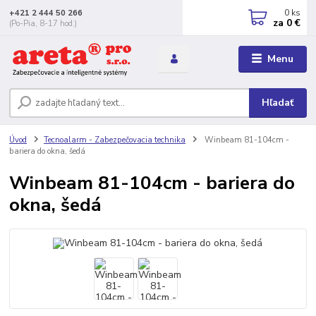
0
ks
+421 2 444 50 266
za
0 €
(Po-Pia, 8-17 hod.)
Menu
Hľadať
Úvod
Tecnoalarm - Zabezpečovacia technika
Winbeam 81-104cm -
bariera do okna, šedá
Winbeam 81-104cm - bariera do
okna, šedá