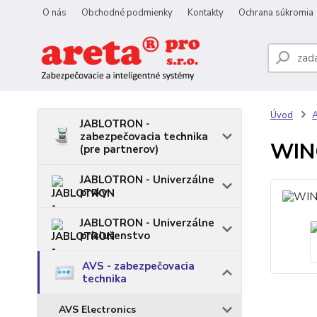
O nás
Obchodné podmienky
Kontakty
Ochrana súkromia
Úvod
A
JABLOTRON -
zabezpečovacia technika
WING
(pre partnerov)
JABLOTRON - Univerzálne
prvky
JABLOTRON - Univerzálne
príslušenstvo
AVS - zabezpečovacia
technika
AVS Electronics