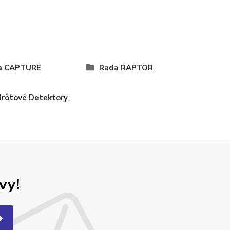
a CAPTURE
Rada RAPTOR
rôtové Detektory
vy!