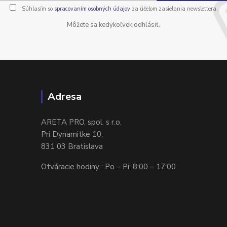
Súhlasím so
spracovaním osobných údajov
za účelom zasielania newslettera.
Môžete sa kedykoľvek odhlásiť.
Adresa
ARETA PRO, spol. s r.o.
Pri Dynamitke 10,
831 03 Bratislava
Otváracie hodiny : Po – Pi: 8:00 – 17:00