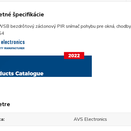
tné špecifikácie
B bezdrôtový záclonový PIR snímač pohybu pre okná, chodby,
S4
etre
ca
AVS Electronics