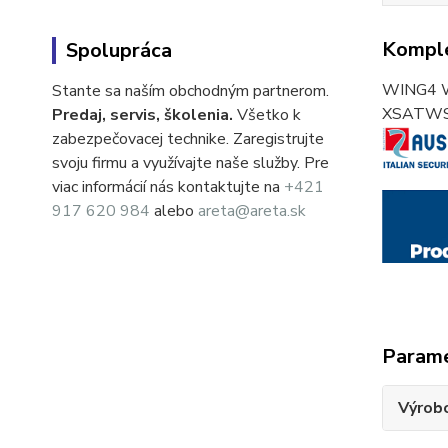
Komple
Spolupráca
WING4 WS
Stante sa naším obchodným partnerom.
XSATW
Predaj, servis, školenia.
Všetko k
zabezpečovacej technike. Zaregistrujte
svoju firmu a využívajte naše služby. Pre
viac informácií nás kontaktujte na
+421
917 620 984
alebo
areta@areta.sk
Param
Výrob