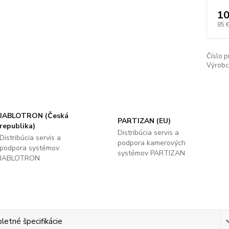
10
85 
Číslo p
Výrobc
JABLOTRON (Česká
PARTIZAN (EU)
republika)
Distribúcia servis a
Distribúcia servis a
podpora kamerových
podpora systémov
systémov PARTIZAN
JABLOTRON
etné špecifikácie