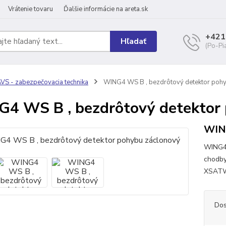
Vrátenie tovaru
Ďalšie informácie na areta.sk
+421
Hľadať
(Po-Pi
VS - zabezpečovacia technika
WING4 WS B , bezdrôtový detektor poh
4 WS B , bezdrôtový detektor
WIN
WING4 
chodby
XSAT
Dos