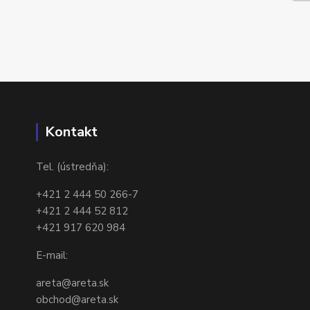
Kontakt
Tel. (ústredňa):
+421 2 444 50 266-7
+421 2 444 52 812
+421 917 620 984
E-mail:
areta@areta.sk
obchod@areta.sk