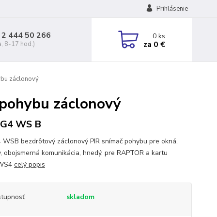
Prihlásenie
 2 444 50 266
0
ks
za
0 €
a, 8-17 hod.)
ybu záclonový
 pohybu záclonový
G4 WS B
WSB bezdrôtový záclonový PIR snímač pohybu pre okná,
, obojsmerná komunikácia, hnedý, pre RAPTOR a kartu
WS4
celý popis
tupnosť
skladom