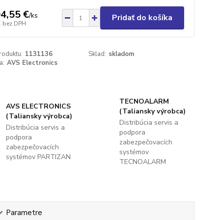
4,55 €
/
ks
Pridať do košíka
€
bez DPH
roduktu:
1131136
Sklad:
skladom
a:
AVS Electronics
TECNOALARM
AVS ELECTRONICS
(Taliansky výrobca)
(Taliansky výrobca)
Distribúcia servis a
Distribúcia servis a
podpora
podpora
zabezpečovacích
zabezpečovacích
systémov
systémov PARTIZAN
TECNOALARM
Parametre