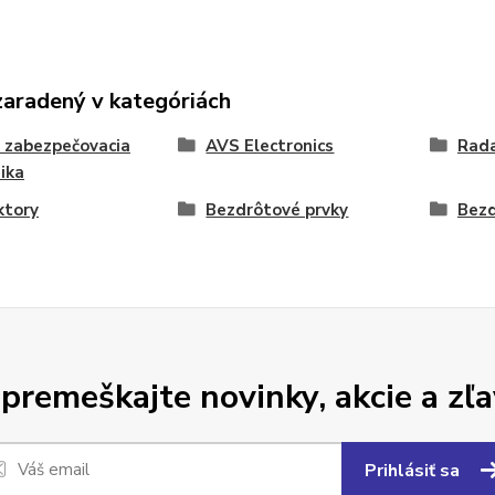
zaradený v kategóriách
 zabezpečovacia
AVS Electronics
Rad
ika
ktory
Bezdrôtové prvky
Bezd
premeškajte novinky, akcie a zľa
Prihlásiť sa