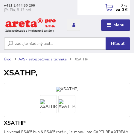
0
ks
+421 2 444 50 266
za
0 €
(Po-Pia, 8-17 hod.)
Menu
Hľadať
Úvod
AVS - zabezpečovacia technika
XSATHP,
XSATHP,
XSATHP
Universal RS485 hub & RS485 rozširujúci modul pre CAPTURE a XTREAM