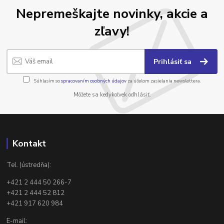
Nepremeškajte novinky, akcie a
zľavy!
Prihlásiť sa
Súhlasím so
spracovaním osobných údajov
za účelom zasielania newslettera.
Môžete sa kedykoľvek odhlásiť.
Kontakt
Tel. (ústredňa):
+421 2 444 50 266-7
+421 2 444 52 812
+421 917 620 984
E-mail: