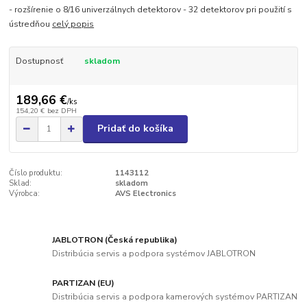
- rozšírenie o 8/16 univerzálnych detektorov - 32 detektorov pri použití s
ústredňou
celý popis
Dostupnosť
skladom
189,66 €
/
ks
154,20 €
bez DPH
Pridať do košíka
Číslo produktu:
1143112
Sklad:
skladom
Výrobca:
AVS Electronics
JABLOTRON (Česká republika)
Distribúcia servis a podpora systémov JABLOTRON
PARTIZAN (EU)
Distribúcia servis a podpora kamerových systémov PARTIZAN