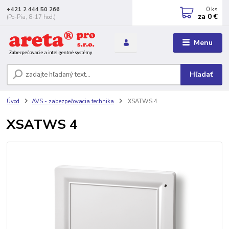
0
ks
+421 2 444 50 266
za
0 €
(Po-Pia, 8-17 hod.)
Menu
Hľadať
Úvod
AVS - zabezpečovacia technika
XSATWS 4
XSATWS 4