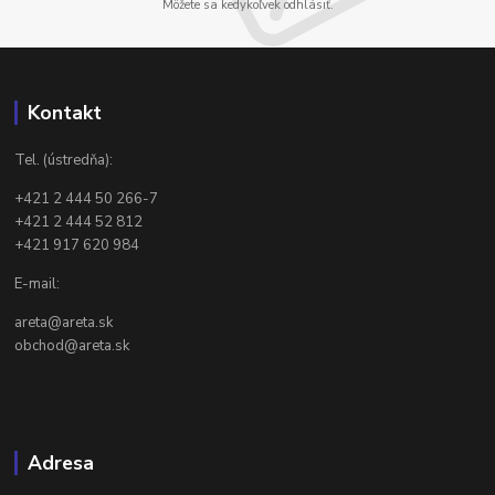
Môžete sa kedykoľvek odhlásiť.
Kontakt
Tel. (ústredňa):
+421 2 444 50 266-7
+421 2 444 52 812
+421 917 620 984
E-mail:
areta@areta.sk
obchod@areta.sk
Adresa